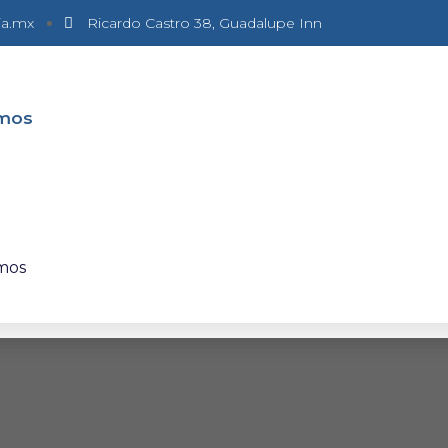
ia.mx
Ricardo Castro 38, Guadalupe Inn
omos
mos